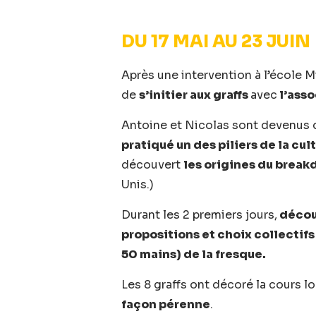
DU 17 MAI AU 23 JUIN
Après une intervention à l’école M
de
s’initier aux graffs
avec
l’asso
Antoine et Nicolas sont devenus d
pratiqué un des piliers de la cul
découvert
les origines du brea
Unis.)
Durant les 2 premiers jours,
découv
propositions et choix collectifs
50 mains) de la fresque.
Les 8 graffs ont décoré la cours l
façon
pérenne
.