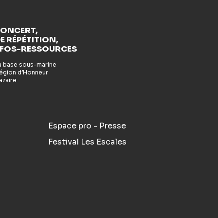
CONCERT,
E RÉPÉTITION,
NFOS-RESSOURCES
la base sous-marine
 Légion d’Honneur
azaire
Espace pro - Presse
Festival Les Escales