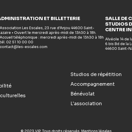
ADMINISTRATION ET BILLETTERIE
SALLE DE 
STUDIOS D
 Association Les Escales, 23 rue d’Anjou 44600 Saint-
CENTRE I
azaire • Ouvert le mercredi après-midi de 13h30 à 18h.
 Accueil téléphonique : mercredi après-midi de 13h30 à 18h
Alvéole 14 de 
 tél. 02 51 10 00 00
6 bis Bd de la
 contact@les-escales.com
44600 Saint-N
Studios de répétition
Accompagnement
ilité
Bénévolat
culturelles
L'association
© 2023 VIP. Tous droits réservés.
Mentions légales