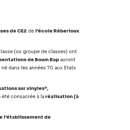
sses de CE2
de
l’école Réberioux
classe (ou groupe de classes) ont
ésentations de Boum Bap
auront
t
né dans les années 70 aux Etats
sations sur vinyles*,
 été consacrée à la
réalisation (à
de l’établissement de