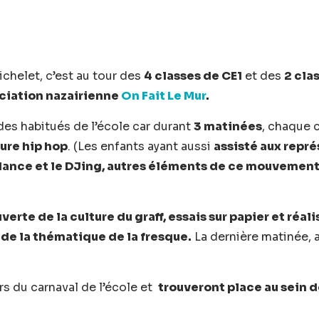
ichelet, c’est au tour des
4 classes de CE1
et des
2 cla
ciation nazairienne
On Fait Le Mur
.
es habitués de l’école car durant
3 matinées
, chaque 
ture hip hop
. (Les enfants ayant aussi
assisté aux repr
kdance et le DJing, autres éléments de ce mouvemen
erte de la culture du graff, essais sur papier et réali
 de la thématique de la fresque.
La dernière matinée, a
ors du carnaval de l’école et
trouveront place au sein 