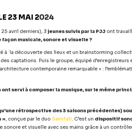
LE 23 MAI 2
024
 25 avril derniers), 3
jeunes suivis par la PJJ
ont travail
 façon musicale, sonore et visuelle ?
 à la découverte des lieux et un brainstorming collectif
 des captations. Puis le groupe, équipé d’enregistreurs e
« architecture contemporaine remarquable » : l’embléma
.
s ont servi à composer la musique, sur le même princip
 qu’une rétrospective des 3 saisons précédentes) sous
n »
, conçue par le duo
Samifati
. C’est un
dispositif sono
e sonore et visuelle avec ses mains grâce à un contrôle