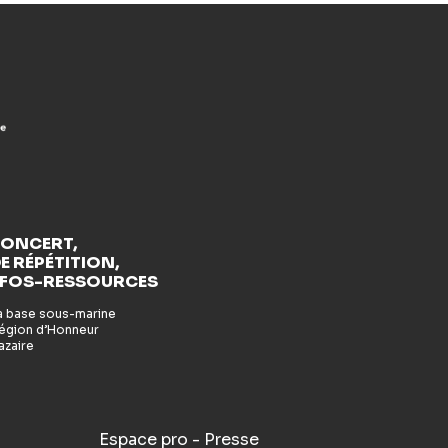
CONCERT,
E RÉPÉTITION,
NFOS-RESSOURCES
la base sous-marine
 Légion d’Honneur
azaire
Espace pro - Presse