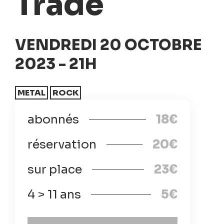
Trade
VENDREDI 20 OCTOBRE
2023 - 21H
METAL
ROCK
abonnés
18€
réservation
20€
sur place
23€
4 > 11 ans
5€