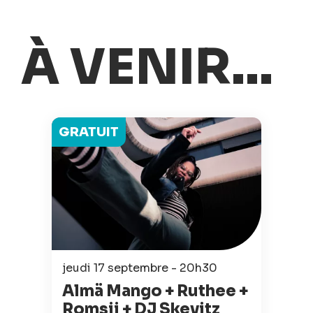
À VENIR...
GRATUIT
jeudi 17 septembre - 20h30
Almä Mango + Ruthee +
Romsii + DJ Skevitz