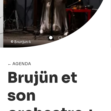
© Brunjun 4
← AGENDA
Brujün et
son