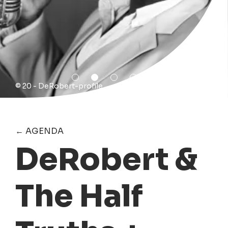
© 20 - DeRobert-profile
← AGENDA
DeRobert &
The Half