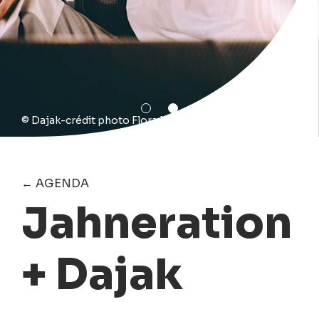
© Dajak-crédit photo Flora Métayer_4283'
← AGENDA
Jahneration
+ Dajak