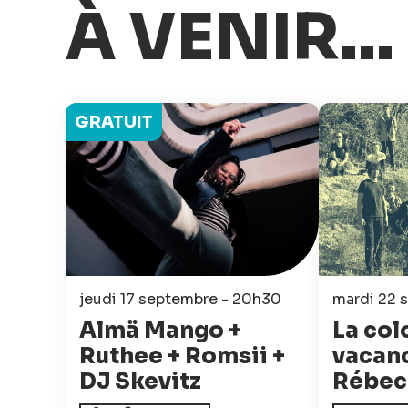
À VENIR...
GRATUIT
jeudi 17 septembre - 20h30
mardi 22 
Almä Mango +
La col
Ruthee + Romsii +
vacanc
DJ Skevitz
Rébec