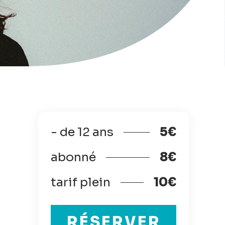
- de 12 ans
5€
abonné
8€
tarif plein
10€
RÉSERVER