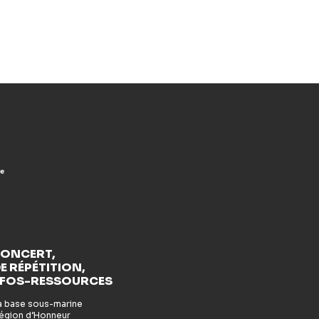
CONCERT,
E RÉPÉTITION,
NFOS-RESSOURCES
la base sous-marine
 Légion d’Honneur