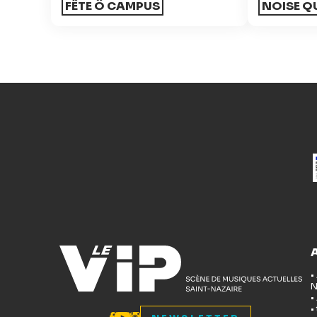
FÊTE Ô CAMPUS
NOISE Q
•
N
•
•