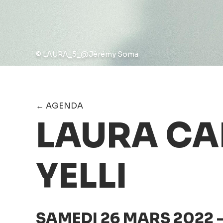
© LAURA_5_@Jérémy Soma
← AGENDA
LAURA CAH
YELLI
SAMEDI 26 MARS 2022 -