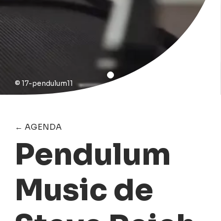
© 17-pendulum11
← AGENDA
Pendulum
Music de