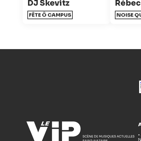
DJ Skevitz
Rébec
FÊTE Ô CAMPUS
NOISE Q
•
N