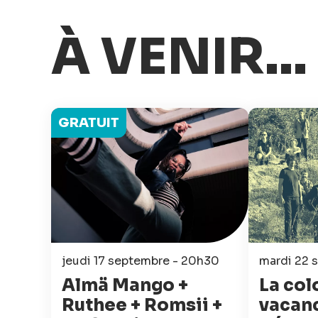
À VENIR...
GRATUIT
jeudi 17 septembre - 20h30
mardi 22 
Almä Mango +
La col
Ruthee + Romsii +
vacanc