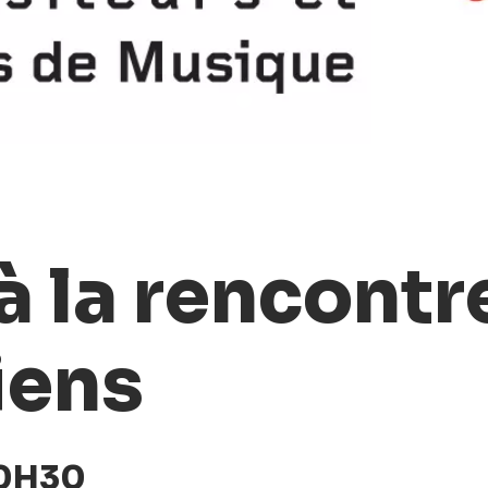
 la rencontr
iens
20H30