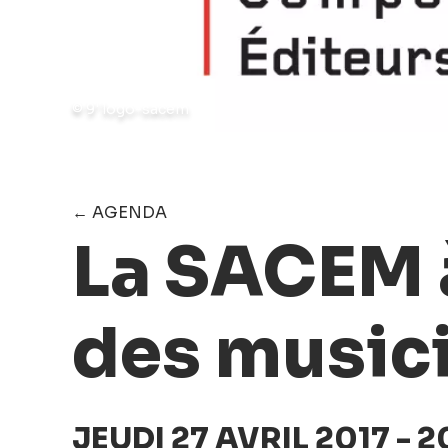
© 9' logo-sacem
← AGENDA
La SACEM à
des music
JEUDI 27 AVRIL 2017 - 