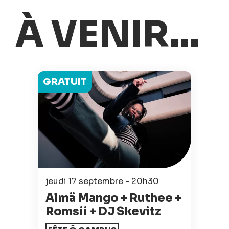
À VENIR...
GRATUIT
jeudi 17 septembre - 20h30
Almä Mango + Ruthee +
Romsii + DJ Skevitz