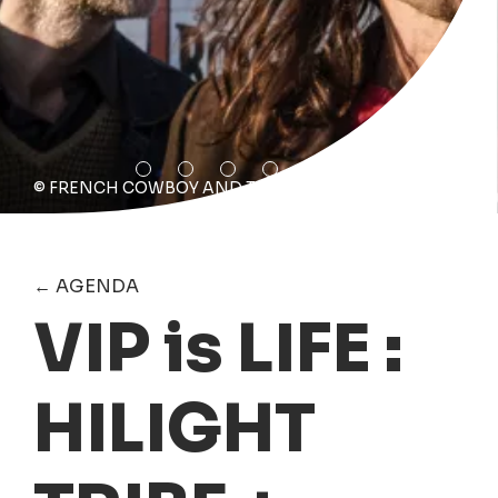
© FRENCH COWBOY AND THE ONE
← AGENDA
VIP is LIFE :
HILIGHT