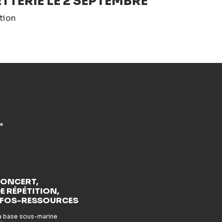
ETTERIE LE 2 SEPTEMBRE
tion
CONCERT,
E RÉPÉTITION,
NFOS-RESSOURCES
la base sous-marine