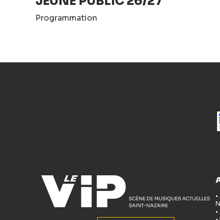
JEUNE PUBLIC 26/27
Programmation
•
N
•
•