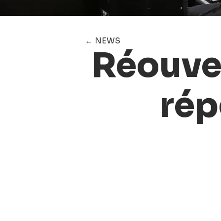
← NEWS
Réouver
rép