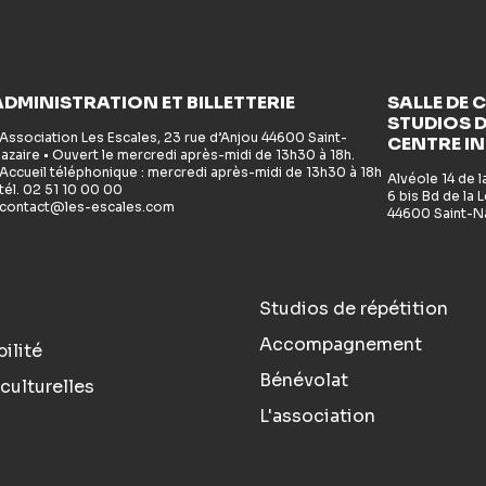
ADMINISTRATION ET BILLETTERIE
SALLE DE 
STUDIOS D
 Association Les Escales, 23 rue d’Anjou 44600 Saint-
CENTRE I
azaire • Ouvert le mercredi après-midi de 13h30 à 18h.
 Accueil téléphonique : mercredi après-midi de 13h30 à 18h
Alvéole 14 de 
 tél. 02 51 10 00 00
6 bis Bd de la
 contact@les-escales.com
44600 Saint-N
Studios de répétition
Accompagnement
ilité
Bénévolat
culturelles
L'association