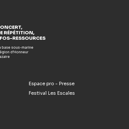
CONCERT,
E RÉPÉTITION,
NFOS-RESSOURCES
la base sous-marine
 Légion d’Honneur
azaire
Espace pro - Presse
Festival Les Escales