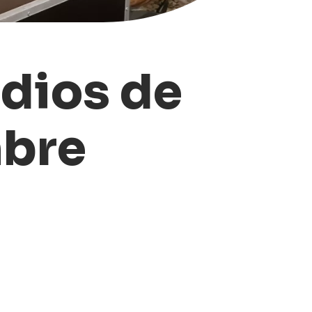
udios de
mbre