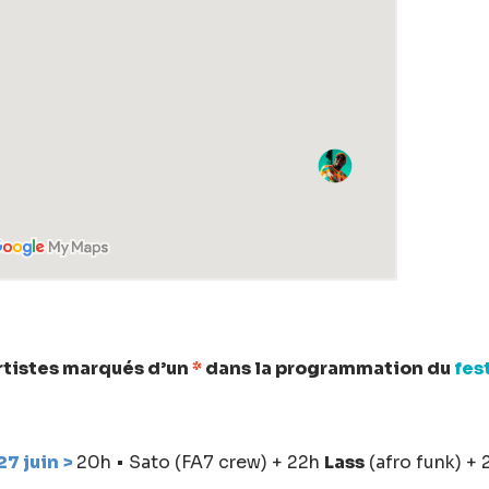
rtistes marqués d’un
*
dans la programmation du
fes
7 juin >
20h • Sato (FA7 crew) + 22h
Lass
(afro funk) +