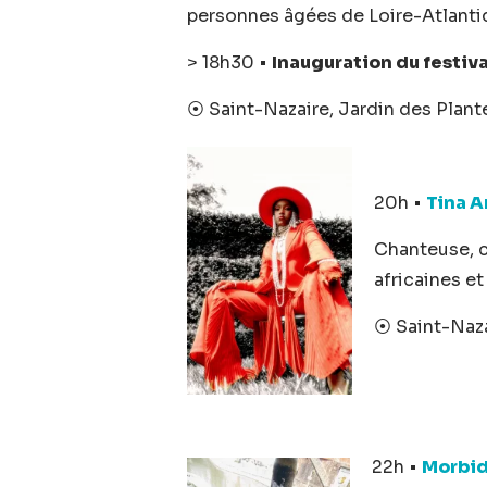
personnes âgées de Loire-Atlanti
> 18h30 •
Inauguration du festiva
⦿ Saint-Nazaire, Jardin des Plant
20h •
Tina A
Chanteuse, c
africaines e
⦿ Saint-Nazai
22h •
Morbi