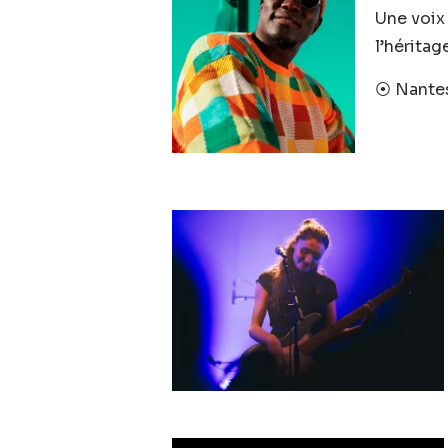
Une voix 
l’héritag
⦿ Nantes