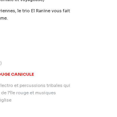
iennes, le trio El Ranïne vous fait
sme.
)
OUGE CANICULE
lectro et percussions tribales qui
s de l’île rouge et musiques
église