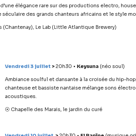
d’une élégance rare sur des productions electro, house,
e séculaire des grands chanteurs africains et le style 
 (Chantenay), Le Lab (Little Atlantique Brewery)
Vendredi 3 juillet
>
20h30 •
Keysuna
(néo soul)
Ambiance soulful et dansante à la croisée du hip-hop, 
chanteuse et bassiste nantaise mélange sons électr
acoustiques.
⦿ Chapelle des Marais, le jardin du curé
Vendredi 10 juillet
>
20h30 •
El Ranïne
(musique ori