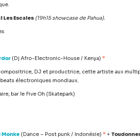
que.
l Les Escales
(19h15 showcase de Pahua).
es
rdor
(Dj Afro-Electronic-House / Kenya)
*
ompositrice, DJ et productrice, cette artiste aux multi
t beats électroniques mondiaux.
re, bar le Five Oh (Skatepark)
d Monke
(Dance – Post punk / Indonésie)
*
+
Toudonne