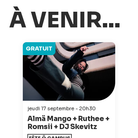
À VENIR...
GRATUIT
jeudi 17 septembre - 20h30
Almä Mango + Ruthee +
Romsii + DJ Skevitz