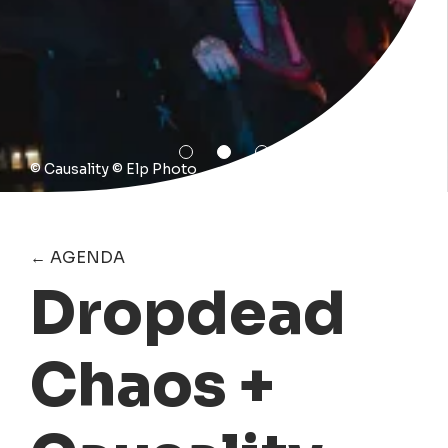
© Causality © Elp Photo
← AGENDA
Dropdead
Chaos +