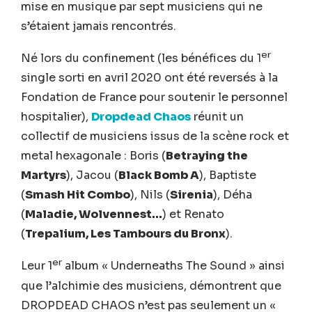
mise en musique par sept musiciens qui ne
s’étaient jamais rencontrés.
er
Né lors du confinement (les bénéfices du 1
single sorti en avril 2020 ont été reversés à la
Fondation de France pour soutenir le personnel
hospitalier),
Dropdead Chaos
réunit un
collectif de musiciens issus de la scène rock et
metal hexagonale : Boris (
Betraying the
Martyrs
), Jacou (
Black Bomb A
), Baptiste
(
Smash Hit Combo
), Nils (
Sirenia
), Déha
(
Maladie, Wolvennest…
) et Renato
(
Trepalium, Les Tambours du Bronx
).
er
Leur 1
album « Underneaths The Sound » ainsi
que l’alchimie des musiciens, démontrent que
DROPDEAD CHAOS n’est pas seulement un «