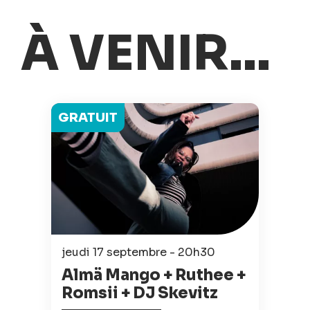
À VENIR...
GRATUIT
jeudi 17 septembre - 20h30
Almä Mango + Ruthee +
Romsii + DJ Skevitz