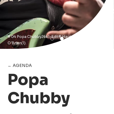
© 04 Popa Chubby2661-Edit© Harrison
O'Brien(1)
← AGENDA
Popa
Chubby