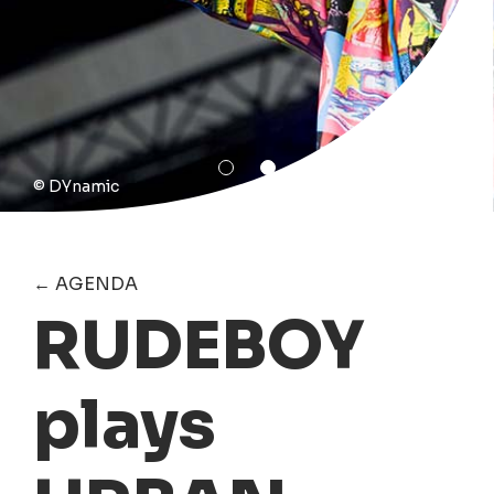
© DYnamic
← AGENDA
RUDEBOY
plays