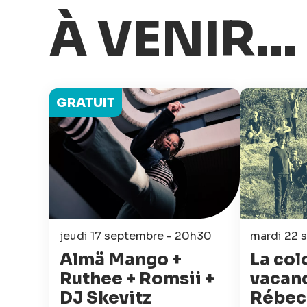
À VENIR...
GRATUIT
jeudi 17 septembre - 20h30
mardi 22 
Almä Mango +
La col
Ruthee + Romsii +
vacanc
DJ Skevitz
Rébec