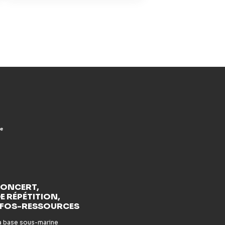
CONCERT,
E RÉPÉTITION,
NFOS-RESSOURCES
la base sous-marine