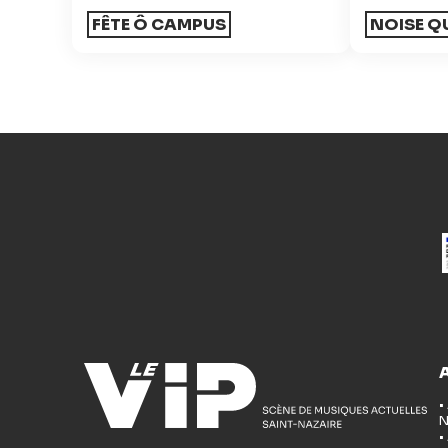
FÊTE Ô CAMPUS
NOISE Q
•
N
•