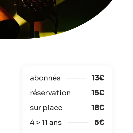
abonnés
13€
réservation
15€
sur place
18€
4 > 11 ans
5€