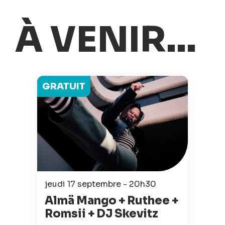
À VENIR...
GRATUIT
jeudi 17 septembre - 20h30
Almä Mango + Ruthee +
Romsii + DJ Skevitz