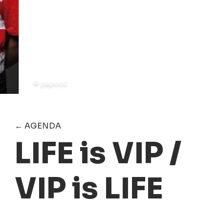
© papooz
← AGENDA
LIFE is VIP /
VIP is LIFE