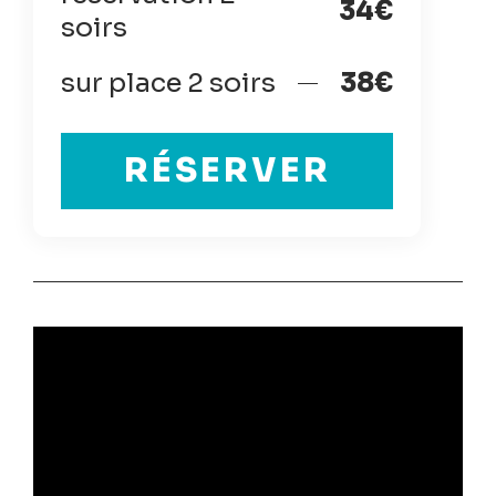
34€
soirs
sur place 2 soirs
38€
RÉSERVER