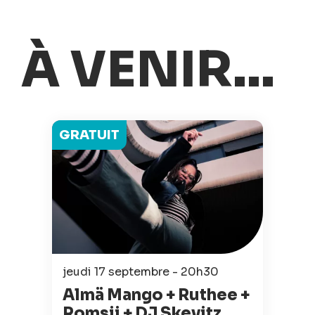
À VENIR...
GRATUIT
jeudi 17 septembre - 20h30
Almä Mango + Ruthee +
Romsii + DJ Skevitz