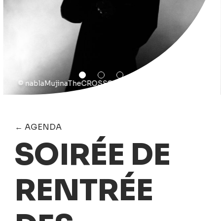
© nablaMujinaTheCROSS©-Manuel-Eychenne
← AGENDA
SOIRÉE DE
RENTRÉE