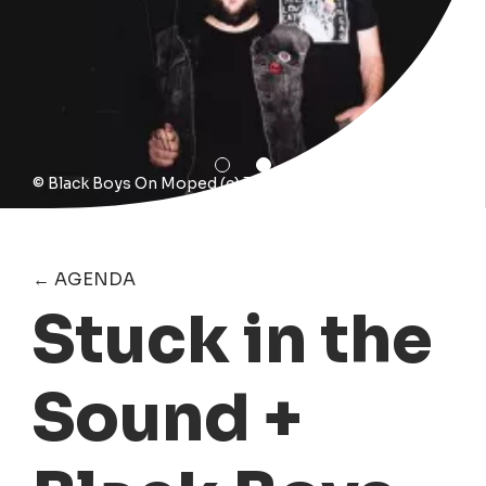
© Black Boys On Moped (c) Titouan Massé
← AGENDA
Stuck in the
Sound +