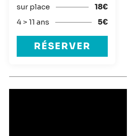
sur place
18€
4 > 11 ans
5€
RÉSERVER