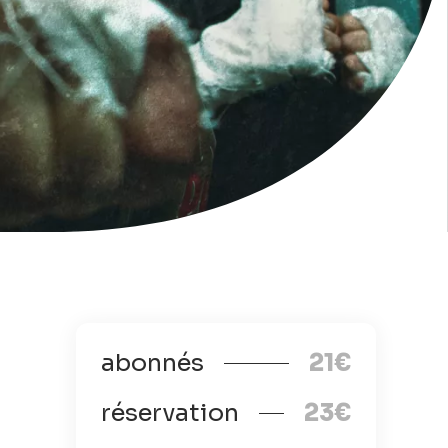
abonnés
21€
réservation
23€