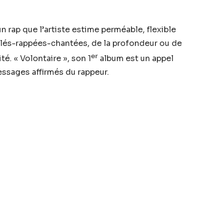
un rap que l’artiste estime perméable, flexible
arlés-rappées-chantées, de la profondeur ou de
er
é. « Volontaire », son 1
album est un appel
messages affirmés du rappeur.