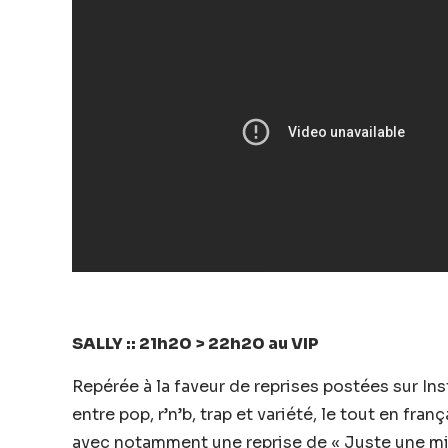
SALLY :: 21h20 > 22h20 au VIP
Repérée à la faveur de reprises postées sur In
entre pop, r’n’b, trap et variété, le tout en f
avec notamment une reprise de « Juste une mi